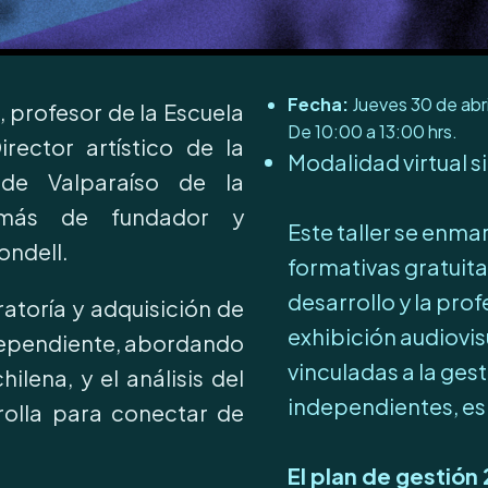
Fecha:
Jueves 30 de abri
, profesor de la Escuela
De 10:00 a 13:00 hrs.
rector artístico de la
Modalidad virtual s
 de Valparaíso de la
demás de fundador y
Este taller se enma
ndell.
formativas gratuita
desarrollo y la pro
atoría y adquisición de
exhibición audiovis
ndependiente, abordando
vinculadas a la ges
ilena, y el análisis del
independientes, esp
rolla para conectar de
El plan de gestión