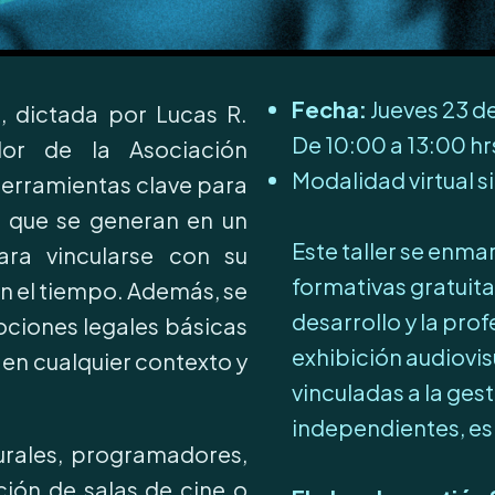
Fecha:
Jueves 23 de
a, dictada por Lucas R.
De 10:00 a 13:00 hr
dor de la Asociación
Modalidad virtual s
herramientas clave para
 que se generan en un
Este taller se enma
ara vincularse con su
formativas gratuita
n el tiempo. Además, se
desarrollo y la pro
ociones legales básicas
exhibición audiovis
 en cualquier contexto y
vinculadas a la ges
independientes, esp
turales, programadores,
ión de salas de cine o