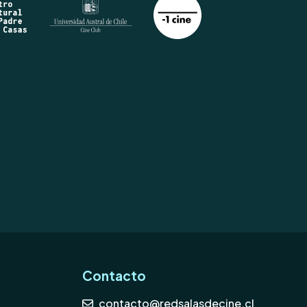
Contacto
contacto@redsalasdecine.cl