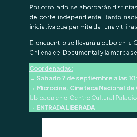
Por otro lado, se abordarán distinta
de corte independiente, tanto nac
iniciativa que permite dar una vitrina 
El encuentro se llevará a cabo en l
Chilena del Documental y la marca s
Coordenadas:
→ Sábado 7 de septiembre a las 10:
→ Microcine, Cineteca Nacional de 
Ubicada en el Centro Cultural Palacio
→ ENTRADA LIBERADA