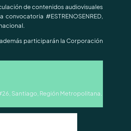
rculación de contenidos audiovisuales
n la convocatoria #ESTRENOSENRED,
 nacional.
e además participarán la Corporación
 #26, Santiago, Región Metropolitana.