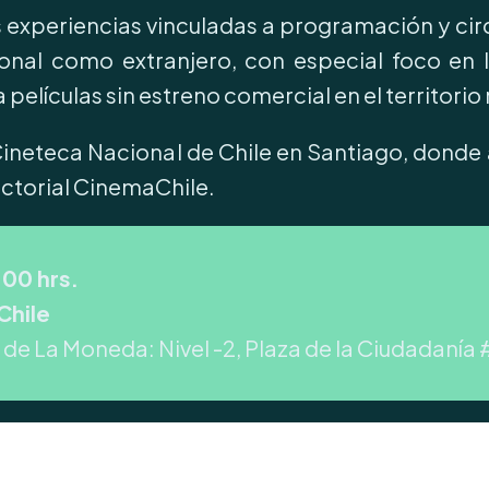
s experiencias vinculadas a programación y ci
ional como extranjero, con especial foco e
a películas sin estreno comercial en el territorio
a Cineteca Nacional de Chile en Santiago, dond
ectorial CinemaChile.
00 hrs.
Chile
 de La Moneda: Nivel -2, Plaza de la Ciudadanía