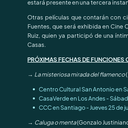
estará presente en una tercera insta
Otras películas que contarán con c
Fuentes, que será exhibida en Cine 
Ruiz, quien ya participó de una ínti
Casas.
PRÓXIMAS FECHAS DE FUNCIONES
→
La misteriosa mirada del flamenco
(
Centro Cultural San Antonio en Sa
CasaVerde en Los Andes - Sábado 
CCC en Santiago - Jueves 25 de ju
→
Caluga o menta
(Gonzalo Justiniano