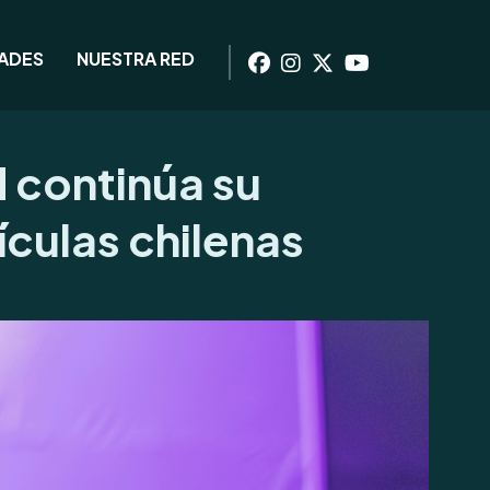
DADES
NUESTRA RED
d continúa su
ículas chilenas