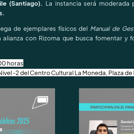
ile (Santiago).
La instancia será moderada
s.
rega de ejemplares físicos del
Manual de Gest
n alianza con Rizoma que busca fomentar y fo
.00 horas
Nivel -2 del Centro Cultural La Moneda, Plaza d